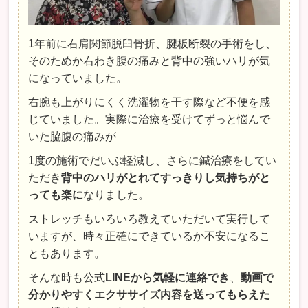
1年前に右肩関節脱臼骨折、腱板断裂の手術をし、
そのためか右わき腹の痛みと背中の強いハリが気
になっていました。
右腕も上がりにくく洗濯物を干す際など不便を感
じていました。実際に治療を受けてずっと悩んで
いた脇腹の痛みが
1度の施術でだいぶ軽減し、さらに鍼治療をしてい
ただき
背中のハリがとれてすっきりし気持ちがと
っても楽に
なりました。
ストレッチもいろいろ教えていただいて実行して
いますが、時々正確にできているか不安になるこ
ともあります。
そんな時も公式
LINEから気軽に連絡でき
、
動画で
分かりやすくエクササイズ内容を送ってもらえた