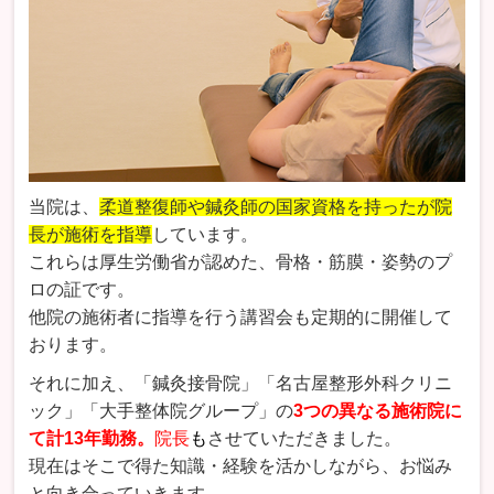
当院は、
柔道整復師や鍼灸師の国家資格を持ったが院
長が施術
を指導
しています
。
これらは厚生労働省が認めた、骨格・筋膜・姿勢のプ
ロの証です。
他院の施術者に指導を行う講習会も定期的に開催して
おります。
それに加え、「鍼灸接骨院」「名古屋整形外科クリニ
ック」「大手整体院グループ」の
3つの異なる施術院に
て計13年勤務。
院長
も
させていただきました。
現在はそこで得た知識・経験を活かしながら、お悩み
と向き合っていきます。