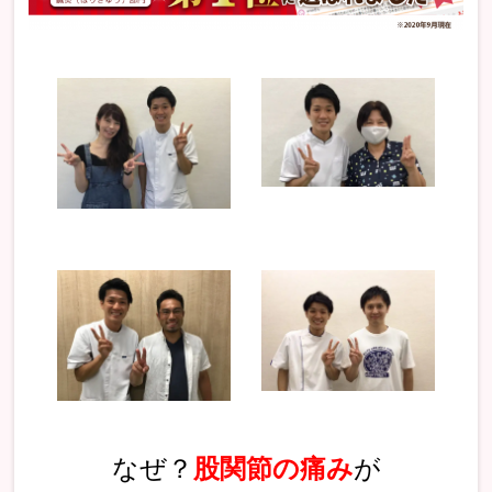
なぜ？
股関節
の痛み
が