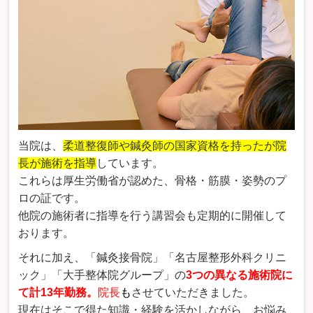
当院は、
柔道整復師や鍼灸師の国家資格を持ったが院
長が施術
を指導
しています
。
これらは厚生労働省が認めた、骨格・筋膜・姿勢のプ
ロの証です。
他院の施術者に指導を行う講習会も定期的に開催して
おります。
それに加え、「鍼灸接骨院」「名古屋整形外科クリニ
ック」「大手整体院グループ」の
3つの異なる施術院に
て計13年勤務。
院長
も
させていただきました。
現在はそこで得た知識・経験を活かしながら、お悩み