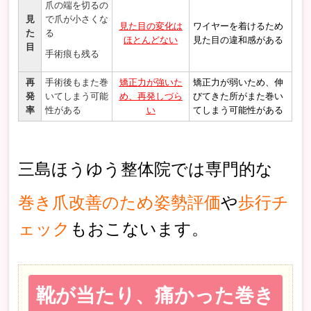
爪の端を切るの
見
で爪が小さくな
見た目の変化は
ワイヤーを着けるため
た
る
ほとんどない
見た目の違和感がある
目
手術痕も残る
再
手術後もまた巻
矯正力が強いた
矯正力が弱いため、伸
発
いてしまう可能
め、再発しづら
びてきた所がまた巻い
率
性がある
い
てしまう可能性がある
三島ほうゆう整体院では専門的な
巻き爪改善のため姿勢評価
や
歩行チ
ェック
もおこないます。
靴が当たり、痛かった巻き