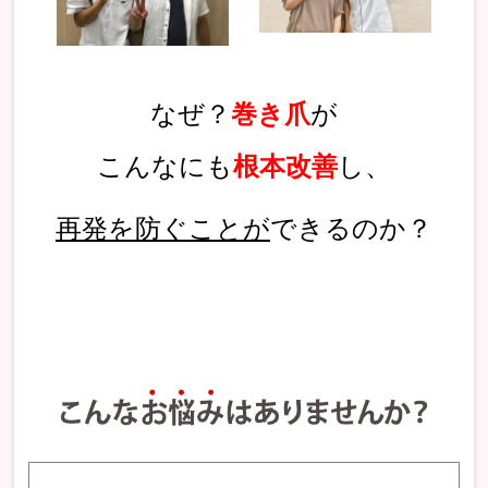
なぜ？
巻き爪
が
こんなにも
根本改善
し、
再発を防ぐことが
できるのか？