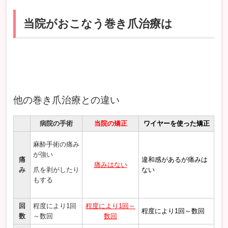
当院がおこなう巻き爪治療は
他の巻き爪治療との違い
病院の手術
当院の矯正
ワイヤーを使った矯正
麻酔手術の痛み
が強い
痛
違和感があるが痛みは
痛みはない
み
爪を剥がしたり
ない
もする
回
程度により1回
程度により1回～
程度により1回～数回
数
～数回
数回