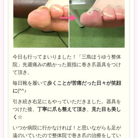
今日も行ってまいりました！「三島ほうゆう整体
院」先週痛みの酷かった親指に巻き爪器具をつけ
て頂き、
毎日靴を履いて
歩くことが苦痛だった日々が笑顔
に
(^^♪
引き続き右足にもやっていただきました。器具を
つけた後、
丁寧に爪も整えて頂き
、
見た目も美し
く
☆
いつか病院に行かなければ！と思いながらも足が
遠のいていたので整体院で巻き爪の治療をしてい