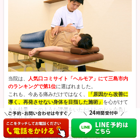
当院は、
人気口コミサイト「ヘルモア」にて三島市内
のランキングで第1位
に選ばれました。
これも、今ある痛みだけではなく、
「原因から改善に
導く、再発させない身体を目指した施術」
を心がけて
きた結果、このような評価をいただけたのだと自負し
ております。
当院では施術の他、自宅でできるセルフケアや、日常
生活の姿勢・動作の指導も惜しみません。