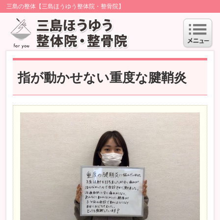
三島の整体【三島ほうゆう整体院・整骨院】
指が動かせない重度な腱鞘炎