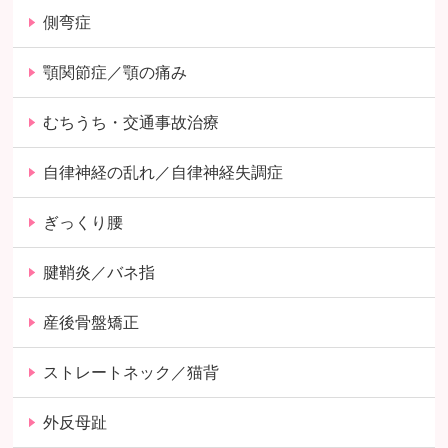
側弯症
顎関節症／顎の痛み
むちうち・交通事故治療
自律神経の乱れ／自律神経失調症
ぎっくり腰
腱鞘炎／バネ指
産後骨盤矯正
ストレートネック／猫背
外反母趾