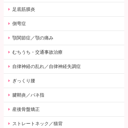
足底筋膜炎
側弯症
顎関節症／顎の痛み
むちうち・交通事故治療
自律神経の乱れ／自律神経失調症
ぎっくり腰
腱鞘炎／バネ指
産後骨盤矯正
ストレートネック／猫背