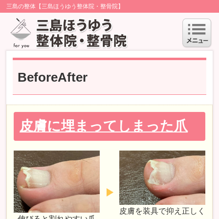
三島の整体【三島ほうゆう整体院・整骨院】
BeforeAfter
皮膚に埋まってしまった爪
皮膚を装具で抑え正しく
伸びると割れやすい爪