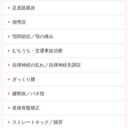
足底筋膜炎
側弯症
顎関節症／顎の痛み
むちうち・交通事故治療
自律神経の乱れ／自律神経失調症
ぎっくり腰
腱鞘炎／バネ指
産後骨盤矯正
ストレートネック／猫背