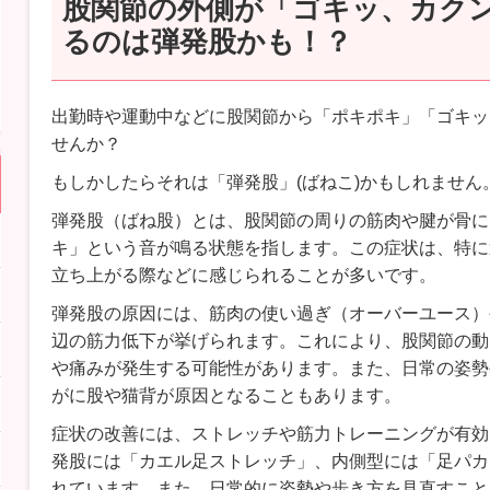
股関節の外側が「ゴキッ、カク
るのは弾発股かも！？
出勤時や運動中などに股関節から「ポキポキ」「ゴキッ
せんか？
もしかしたらそれは「弾発股」(ばねこ)かもしれません
弾発股（ばね股）とは、股関節の周りの筋肉や腱が骨に
キ」という音が鳴る状態を指します。この症状は、特に
立ち上がる際などに感じられることが多いです。
弾発股の原因には、筋肉の使い過ぎ（オーバーユース）
辺の筋力低下が挙げられます。これにより、股関節の動
や痛みが発生する可能性があります。また、日常の姿勢
がに股や猫背が原因となることもあります。
症状の改善には、ストレッチや筋力トレーニングが有効
発股には「カエル足ストレッチ」、内側型には「足パカ
れています。また、日常的に姿勢や歩き方を見直すこと