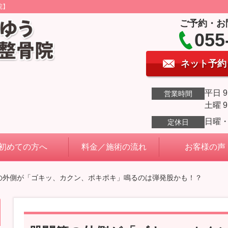
院】
ご予約・お
055
ネット予約
平日 9
営業時間
土曜 9
日曜
定休日
初めての方へ
料金／施術の流れ
お客様の声
節の外側が「ゴキッ、カクン、ポキポキ」鳴るのは弾発股かも！？