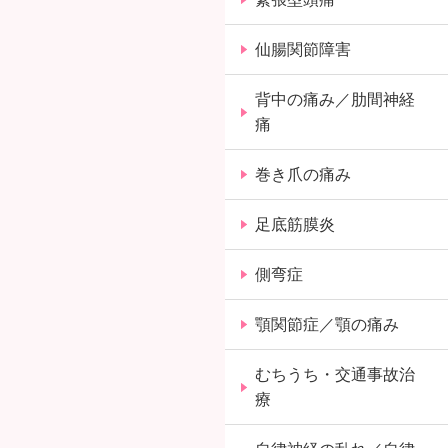
仙腸関節障害
背中の痛み／肋間神経
痛
巻き爪の痛み
足底筋膜炎
側弯症
顎関節症／顎の痛み
むちうち・交通事故治
療