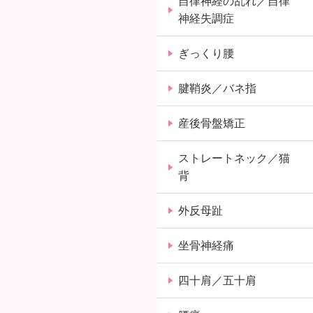
自律神経の乱れ／自律
神経失調症
ぎっくり腰
腱鞘炎／バネ指
産後骨盤矯正
ストレートネック／猫
背
外反母趾
坐骨神経痛
四十肩／五十肩