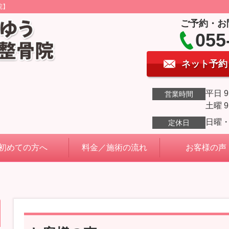
院】
ご予約・お
055
ネット予約
平日 9
営業時間
土曜 9
日曜
定休日
初めての方へ
料金／施術の流れ
お客様の声