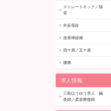
ストレートネック／猫
背
外反母趾
坐骨神経痛
四十肩／五十肩
腰痛
求人情報
三島ほうゆう求人 鍼
灸師／柔道整復師