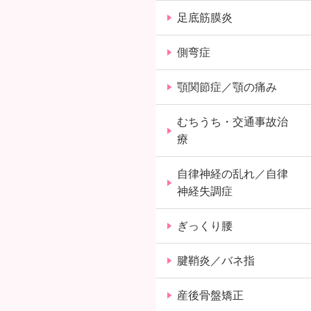
足底筋膜炎
側弯症
顎関節症／顎の痛み
むちうち・交通事故治
療
自律神経の乱れ／自律
神経失調症
ぎっくり腰
腱鞘炎／バネ指
産後骨盤矯正